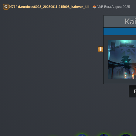
⚙️
9f71f-dantebres6023_20250911-215008_kaiover_kill
·
VoE Beta August 2025