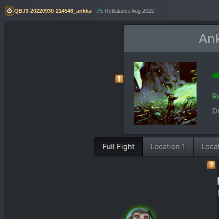
⚙️
QBJ3-20220930-214546_ankka
·
ReBalance Aug 2022